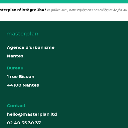
terplan réintègre Jba !
en juillet 2026, nous rejoignons nos collègues de Jba a
Agence d’urbanisme
Nantes
Bureau
1 rue Bisson
44100 Nantes
Contact
hello@masterplan.ltd
02 40 35 30 37