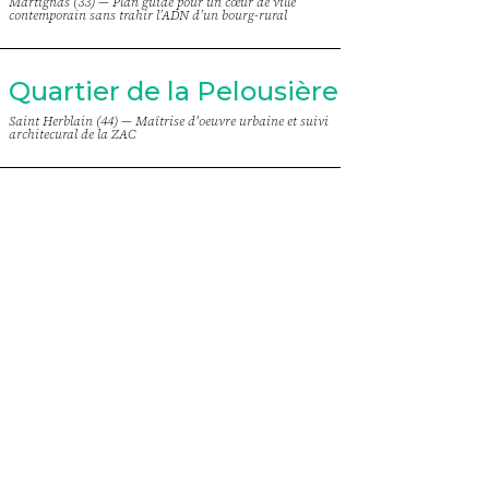
Martignas (33) —
Plan guide pour un cœur de ville
contemporain sans trahir l’ADN d’un bourg-rural
Quartier de la Pelousière
Saint Herblain (44) —
Maîtrise d'oeuvre urbaine et suivi
architecural de la ZAC