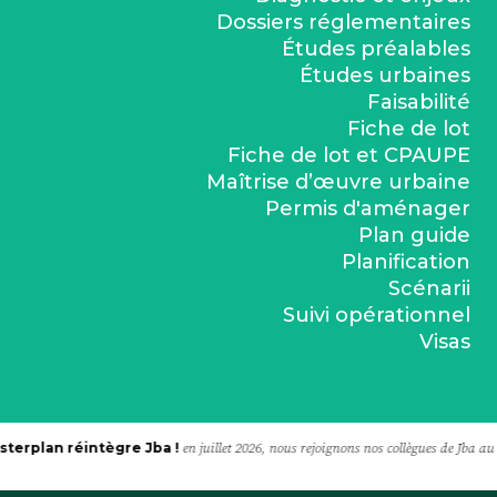
Dossiers réglementaires
Études préalables
Études urbaines
Faisabilité
Fiche de lot
Fiche de lot et CPAUPE
Maîtrise d’œuvre urbaine
Permis d'aménager
Plan guide
Planification
Scénarii
Suivi opérationnel
Visas
sterplan réintègre Jba !
en juillet 2026, nous rejoignons nos collègues de Jba a