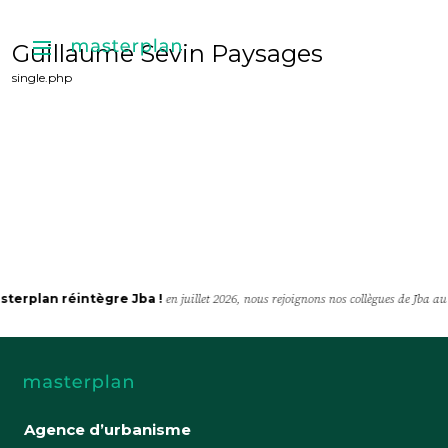
Guillaume Sevin Paysages
single.php
sterplan réintègre Jba !
en juillet 2026, nous rejoignons nos collègues de Jba 
Agence d’urbanisme